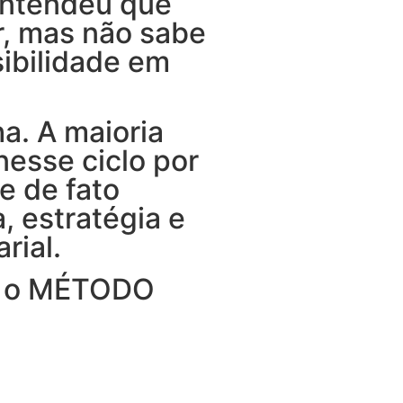
entendeu que
r, mas não sabe
ibilidade em
a. A maioria
esse ciclo por
e de fato
, estratégia e
rial.
ei o MÉTODO