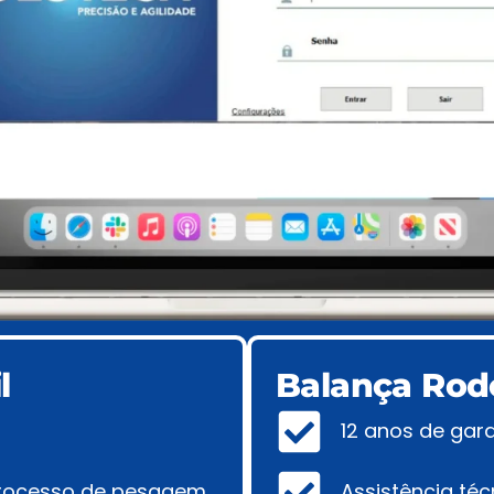
l
Balança Rodo
12 anos de gara
processo de pesagem
Assistência téc