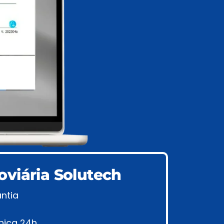
viária Solutech
ntia
nica 24h