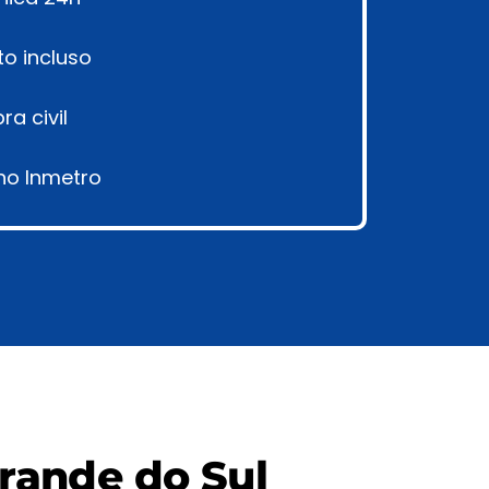
to incluso
a civil
o Inmetro
Grande do Sul