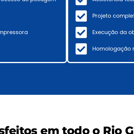
Projeto comple
impressora
Execução da obr
Homologação n
isfeitos em todo o Rio 