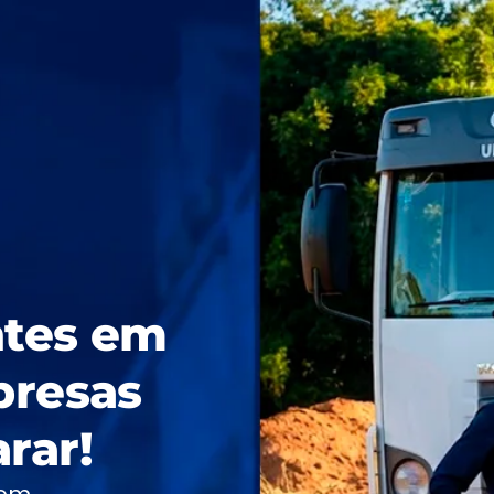
ntes em
presas
rar!