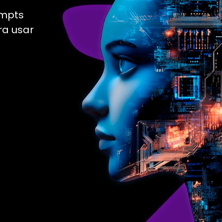
ompts
ra usar