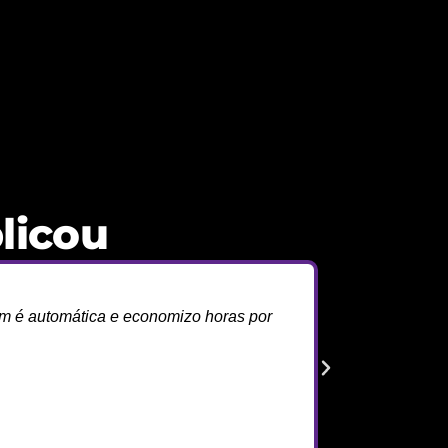
licou
m é automática e economizo horas por
Com os pr