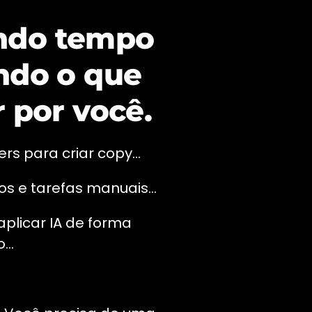
endo tempo
endo o que
r por você.
s para criar copy...
s e tarefas manuais...
aplicar IA de forma
...