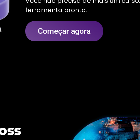
Você não precisa de mais um curso
ferramenta pronta.
Começar agora
oss