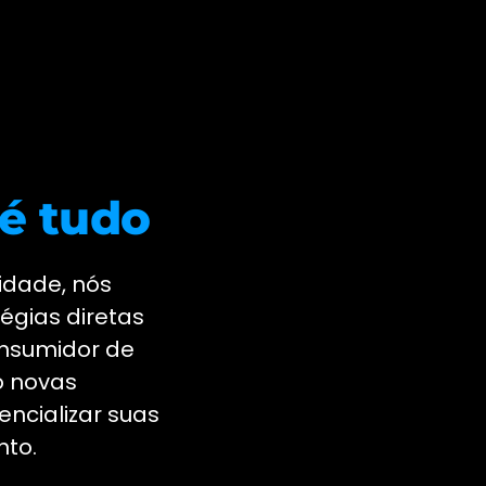
é tudo
idade, nós
égias diretas
nsumidor de
o novas
ncializar suas
nto.