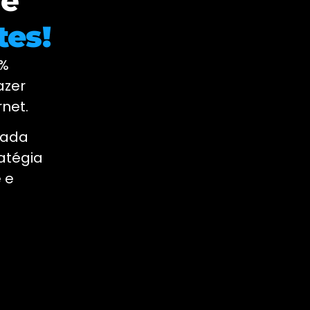
de
tes!
0%
azer
net.
cada
atégia
 e