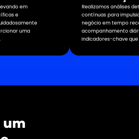
 levando em
Realizamos análises de
íficas e
contínuas para impulsi
 cuidadosamente
negócio em tempo reco
orcionar uma
acompanhamento diário
.
indicadores-chave que 
a um